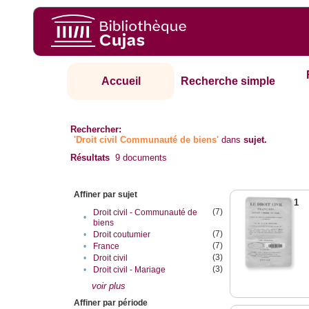
Accueil
Recherche simple
Rechercher:
'Droit civil Communauté de biens'
dans
sujet.
Résultats
9
documents
Affiner par sujet
1
(7)
Droit civil - Communauté de
•
biens
(7)
•
Droit coutumier
(7)
•
France
(3)
•
Droit civil
(3)
•
Droit civil - Mariage
voir plus
Affiner par période