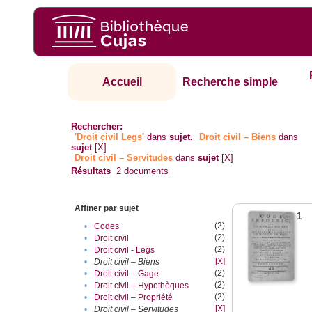
Accueil
Recherche simple
Rechercher:
'Droit civil Legs'
dans
sujet.
Droit civil – Biens
dans
sujet
[X]
Droit civil – Servitudes
dans
sujet
[X]
Résultats
2
documents
Affiner par sujet
1
(2)
•
Codes
(2)
•
Droit civil
(2)
•
Droit civil - Legs
[X]
•
Droit civil – Biens
(2)
•
Droit civil – Gage
(2)
•
Droit civil – Hypothèques
(2)
•
Droit civil – Propriété
[X]
•
Droit civil – Servitudes