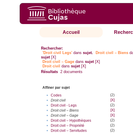
Accueil
Recherc
Rechercher:
'Droit civil Legs'
dans
sujet.
Droit civil – Biens
d
sujet
[X]
Droit civil – Gage
dans
sujet
[X]
Droit civil
dans
sujet
[X]
Résultats
2
documents
Affiner par sujet
(2)
•
Codes
[X]
•
Droit civil
(2)
•
Droit civil - Legs
[X]
•
Droit civil – Biens
[X]
•
Droit civil – Gage
(2)
•
Droit civil – Hypothèques
(2)
•
Droit civil – Propriété
(2)
•
Droit civil – Servitudes