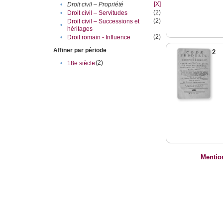
[X]
•
Droit civil – Propriété
(2)
•
Droit civil – Servitudes
(2)
Droit civil – Successions et
•
héritages
(2)
•
Droit romain - Influence
Affiner par période
2
(2)
•
18e siècle
Mentio