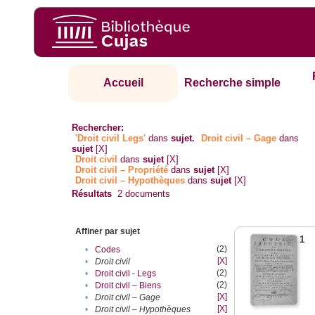
Accueil
Recherche simple
Rechercher:
'Droit civil Legs'
dans
sujet.
Droit civil – Gage
dans
sujet
[X]
Droit civil
dans
sujet
[X]
Droit civil – Propriété
dans
sujet
[X]
Droit civil – Hypothèques
dans
sujet
[X]
Résultats
2
documents
Affiner par sujet
1
(2)
•
Codes
[X]
•
Droit civil
(2)
•
Droit civil - Legs
(2)
•
Droit civil – Biens
[X]
•
Droit civil – Gage
[X]
•
Droit civil – Hypothèques