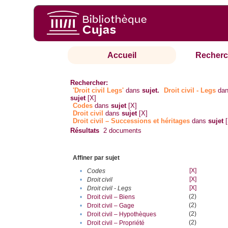
Accueil
Recherc
Rechercher:
'Droit civil Legs'
dans
sujet.
Droit civil - Legs
da
sujet
[X]
Codes
dans
sujet
[X]
Droit civil
dans
sujet
[X]
Droit civil – Successions et héritages
dans
sujet
Résultats
2
documents
Affiner par sujet
[X]
•
Codes
[X]
•
Droit civil
[X]
•
Droit civil - Legs
(2)
•
Droit civil – Biens
(2)
•
Droit civil – Gage
(2)
•
Droit civil – Hypothèques
(2)
•
Droit civil – Propriété