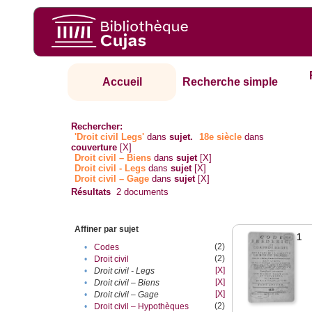
Accueil
Recherche simple
Rechercher:
'Droit civil Legs'
dans
sujet.
18e siècle
dans
couverture
[X]
Droit civil – Biens
dans
sujet
[X]
Droit civil - Legs
dans
sujet
[X]
Droit civil – Gage
dans
sujet
[X]
Résultats
2
documents
Affiner par sujet
1
(2)
•
Codes
(2)
•
Droit civil
[X]
•
Droit civil - Legs
[X]
•
Droit civil – Biens
[X]
•
Droit civil – Gage
(2)
•
Droit civil – Hypothèques