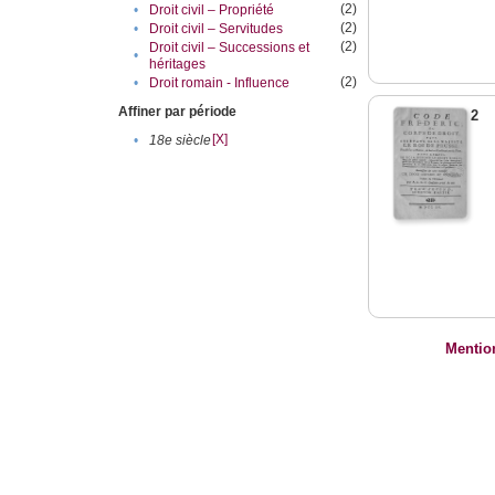
(2)
•
Droit civil – Propriété
(2)
•
Droit civil – Servitudes
(2)
Droit civil – Successions et
•
héritages
(2)
•
Droit romain - Influence
Affiner par période
2
[X]
•
18e siècle
Mentio