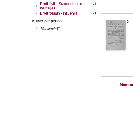
(2)
Droit civil – Successions et
•
héritages
(2)
•
Droit romain - Influence
Affiner par période
2
[X]
•
18e siècle
Mentio