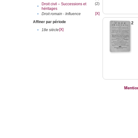
(2)
Droit civil – Successions et
•
héritages
[X]
•
Droit romain - Influence
Affiner par période
2
[X]
•
18e siècle
Mentio