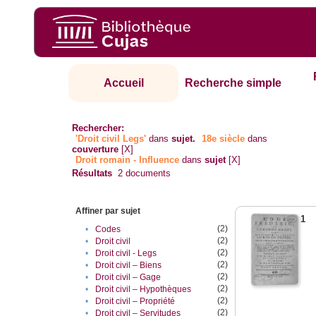
Accueil
Recherche simple
Rechercher:
'Droit civil Legs'
dans
sujet.
18e siècle
dans
couverture
[X]
Droit romain - Influence
dans
sujet
[X]
Résultats
2
documents
Affiner par sujet
1
(2)
•
Codes
(2)
•
Droit civil
(2)
•
Droit civil - Legs
(2)
•
Droit civil – Biens
(2)
•
Droit civil – Gage
(2)
•
Droit civil – Hypothèques
(2)
•
Droit civil – Propriété
(2)
•
Droit civil – Servitudes