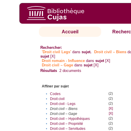
Accueil
Recherc
Rechercher:
'Droit civil Legs'
dans
sujet.
Droit civil – Biens
d
sujet
[X]
Droit romain - Influence
dans
sujet
[X]
Droit civil – Gage
dans
sujet
[X]
Résultats
2
documents
Affiner par sujet
(2)
•
Codes
(2)
•
Droit civil
(2)
•
Droit civil - Legs
[X]
•
Droit civil – Biens
[X]
•
Droit civil – Gage
(2)
•
Droit civil – Hypothèques
(2)
•
Droit civil – Propriété
(2)
•
Droit civil – Servitudes