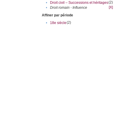
(2)
•
Droit civil – Successions et héritages
[X]
•
Droit romain - Influence
Affiner par période
(2)
•
18e siècle