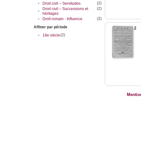
(2)
•
Droit civil – Servitudes
(2)
Droit civil – Successions et
•
héritages
(2)
•
Droit romain - Influence
Affiner par période
2
(2)
•
18e siècle
Mentio