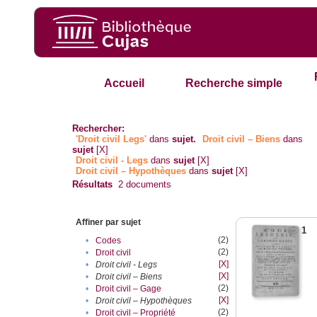
Accueil
Recherche simple
Rechercher:
'Droit civil Legs'
dans
sujet.
Droit civil – Biens
dans
sujet
[X]
Droit civil - Legs
dans
sujet
[X]
Droit civil – Hypothèques
dans
sujet
[X]
Résultats
2
documents
Affiner par sujet
1
(2)
•
Codes
(2)
•
Droit civil
[X]
•
Droit civil - Legs
[X]
•
Droit civil – Biens
(2)
•
Droit civil – Gage
[X]
•
Droit civil – Hypothèques
(2)
•
Droit civil – Propriété