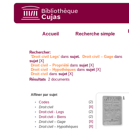
Accueil
Recherche simple
Rechercher:
'Droit civil Legs'
dans
sujet.
Droit civil – Gage
dans
sujet
[X]
Droit civil – Propriété
dans
sujet
[X]
Droit civil – Hypothèques
dans
sujet
[X]
Droit civil
dans
sujet
[X]
Résultats
2
documents
Affiner par sujet
1
(2)
•
Codes
[X]
•
Droit civil
(2)
•
Droit civil - Legs
(2)
•
Droit civil – Biens
[X]
•
Droit civil – Gage
[X]
•
Droit civil – Hypothèques