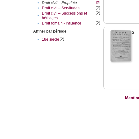
[X]
•
Droit civil – Propriété
(2)
•
Droit civil – Servitudes
(2)
Droit civil – Successions et
•
héritages
(2)
•
Droit romain - Influence
Affiner par période
2
(2)
•
18e siècle
Mentio