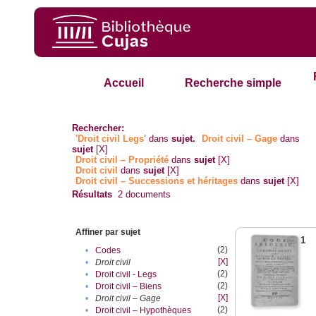
Accueil
Recherche simple
Rechercher:
'Droit civil Legs'
dans
sujet.
Droit civil – Gage
dans
sujet
[X]
Droit civil – Propriété
dans
sujet
[X]
Droit civil
dans
sujet
[X]
Droit civil – Successions et héritages
dans
sujet
[X]
Résultats
2
documents
Affiner par sujet
1
(2)
•
Codes
[X]
•
Droit civil
(2)
•
Droit civil - Legs
(2)
•
Droit civil – Biens
[X]
•
Droit civil – Gage
(2)
•
Droit civil – Hypothèques