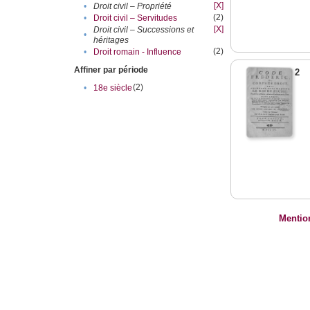
[X]
•
Droit civil – Propriété
(2)
•
Droit civil – Servitudes
[X]
Droit civil – Successions et
•
héritages
(2)
•
Droit romain - Influence
Affiner par période
2
(2)
•
18e siècle
Mentio