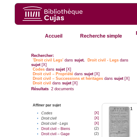
Accueil
Recherche simple
Rechercher:
'Droit civil Legs'
dans
sujet.
Droit civil - Legs
dans
sujet
[X]
Codes
dans
sujet
[X]
Droit civil – Propriété
dans
sujet
[X]
Droit civil – Successions et héritages
dans
sujet
[X]
Droit civil
dans
sujet
[X]
Résultats
2
documents
Affiner par sujet
1
[X]
•
Codes
[X]
•
Droit civil
[X]
•
Droit civil - Legs
(2)
•
Droit civil – Biens
(2)
•
Droit civil – Gage