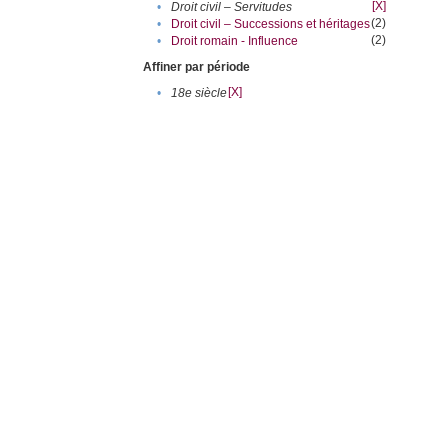
[X]
•
Droit civil – Servitudes
(2)
•
Droit civil – Successions et héritages
(2)
•
Droit romain - Influence
Affiner par période
[X]
•
18e siècle