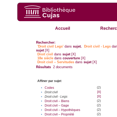
Accueil
Recherc
Rechercher:
'Droit civil Legs'
dans
sujet.
Droit civil - Legs
da
sujet
[X]
Droit civil
dans
sujet
[X]
18e siècle
dans
couverture
[X]
Droit civil – Servitudes
dans
sujet
[X]
Résultats
2
documents
Affiner par sujet
(2)
•
Codes
[X]
•
Droit civil
[X]
•
Droit civil - Legs
(2)
•
Droit civil – Biens
(2)
•
Droit civil – Gage
(2)
•
Droit civil – Hypothèques
(2)
•
Droit civil – Propriété