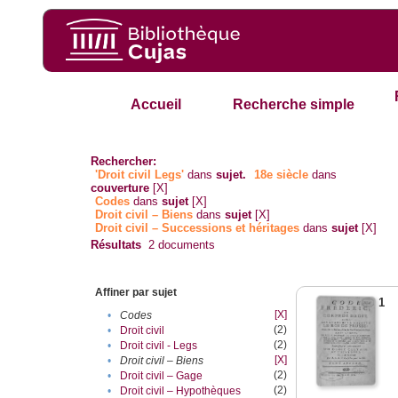
Accueil
Recherche simple
Rechercher:
'Droit civil Legs'
dans
sujet.
18e siècle
dans
couverture
[X]
Codes
dans
sujet
[X]
Droit civil – Biens
dans
sujet
[X]
Droit civil – Successions et héritages
dans
sujet
[X]
Résultats
2
documents
Affiner par sujet
1
[X]
•
Codes
(2)
•
Droit civil
(2)
•
Droit civil - Legs
[X]
•
Droit civil – Biens
(2)
•
Droit civil – Gage
(2)
•
Droit civil – Hypothèques