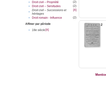
(2)
•
Droit civil – Propriété
(2)
•
Droit civil – Servitudes
[X]
Droit civil – Successions et
•
héritages
(2)
•
Droit romain - Influence
Affiner par période
2
[X]
•
18e siècle
Mentio