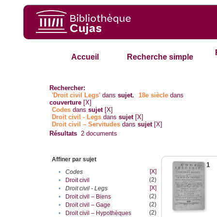
Accueil
Recherche simple
Rechercher:
'Droit civil Legs'
dans
sujet.
18e siècle
dans
couverture
[X]
Codes
dans
sujet
[X]
Droit civil - Legs
dans
sujet
[X]
Droit civil – Servitudes
dans
sujet
[X]
Résultats
2
documents
Affiner par sujet
1
[X]
•
Codes
(2)
•
Droit civil
[X]
•
Droit civil - Legs
(2)
•
Droit civil – Biens
(2)
•
Droit civil – Gage
(2)
•
Droit civil – Hypothèques