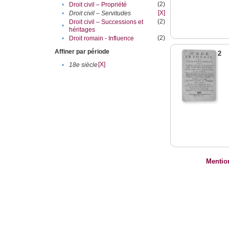
(2)
•
Droit civil – Propriété
[X]
•
Droit civil – Servitudes
(2)
Droit civil – Successions et
•
héritages
(2)
•
Droit romain - Influence
Affiner par période
2
[X]
•
18e siècle
Mentio