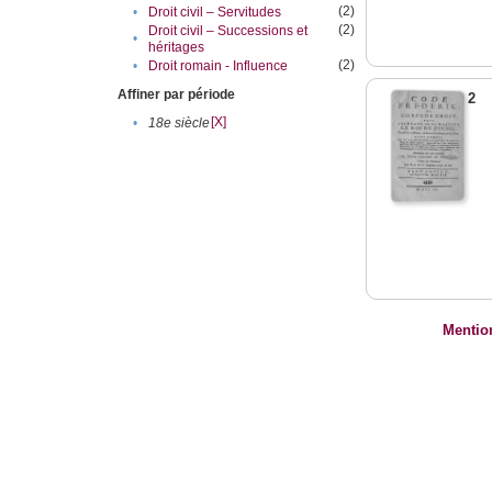
(2)
•
Droit civil – Servitudes
(2)
Droit civil – Successions et
•
héritages
(2)
•
Droit romain - Influence
Affiner par période
2
[X]
•
18e siècle
Mentio