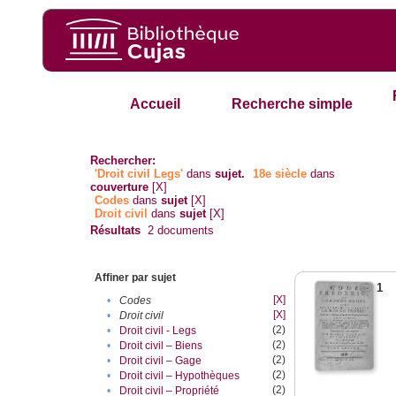
Accueil
Recherche simple
Rechercher:
'Droit civil Legs'
dans
sujet.
18e siècle
dans
couverture
[X]
Codes
dans
sujet
[X]
Droit civil
dans
sujet
[X]
Résultats
2
documents
Affiner par sujet
1
[X]
•
Codes
[X]
•
Droit civil
(2)
•
Droit civil - Legs
(2)
•
Droit civil – Biens
(2)
•
Droit civil – Gage
(2)
•
Droit civil – Hypothèques
(2)
•
Droit civil – Propriété