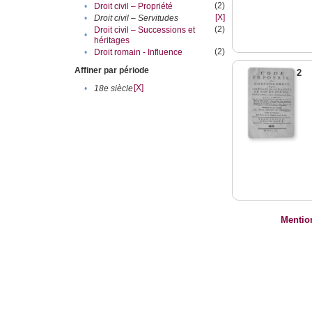
(2)
•
Droit civil – Propriété
[X]
•
Droit civil – Servitudes
(2)
Droit civil – Successions et
•
héritages
(2)
•
Droit romain - Influence
Affiner par période
2
[X]
•
18e siècle
Mentio