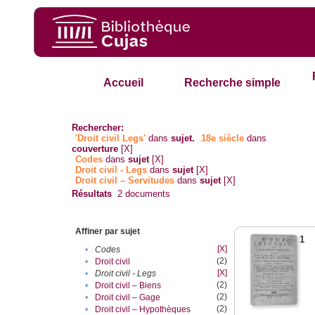
Accueil
Recherche simple
Rechercher:
'Droit civil Legs'
dans
sujet.
18e siècle
dans
couverture
[X]
Codes
dans
sujet
[X]
Droit civil - Legs
dans
sujet
[X]
Droit civil – Servitudes
dans
sujet
[X]
Résultats
2
documents
Affiner par sujet
1
[X]
•
Codes
(2)
•
Droit civil
[X]
•
Droit civil - Legs
(2)
•
Droit civil – Biens
(2)
•
Droit civil – Gage
(2)
•
Droit civil – Hypothèques