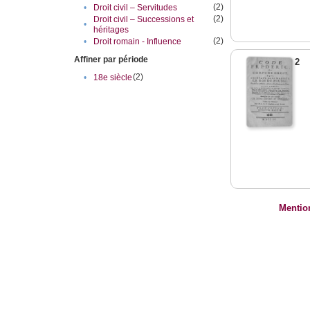
(2)
•
Droit civil – Servitudes
(2)
Droit civil – Successions et
•
héritages
(2)
•
Droit romain - Influence
Affiner par période
2
(2)
•
18e siècle
Mentio