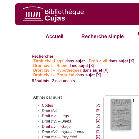
Accueil
Recherche simple
Rechercher:
'Droit civil Legs'
dans
sujet.
Droit civil
dans
sujet
[X]
Droit civil – Biens
dans
sujet
[X]
Droit civil – Hypothèques
dans
sujet
[X]
Droit civil – Propriété
dans
sujet
[X]
Résultats
2
documents
Affiner par sujet
1
(2)
•
Codes
[X]
•
Droit civil
(2)
•
Droit civil - Legs
[X]
•
Droit civil – Biens
(2)
•
Droit civil – Gage
[X]
•
Droit civil – Hypothèques
[X]
•
Droit civil – Propriété