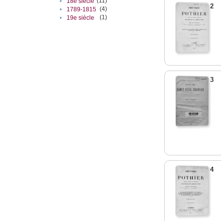
(11)
•
18e siècle
2
(4)
•
1789-1815
(1)
•
19e siècle
3
4