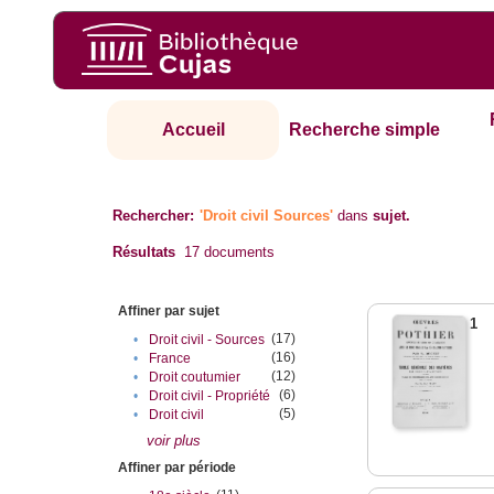
Accueil
Recherche simple
Rechercher:
'Droit civil Sources'
dans
sujet.
Résultats
17
documents
Affiner par sujet
1
(17)
•
Droit civil - Sources
(16)
•
France
(12)
•
Droit coutumier
(6)
•
Droit civil - Propriété
(5)
•
Droit civil
voir plus
Affiner par période