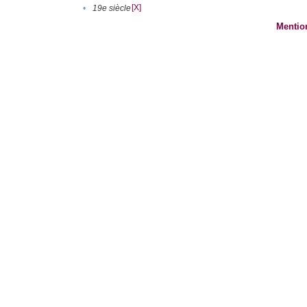
[X]
•
19e siècle
Mentio