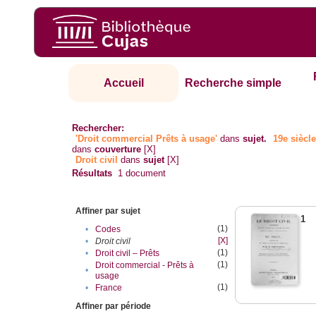
Accueil
Recherche simple
Rechercher:
'Droit commercial Prêts à usage'
dans
sujet.
19e siècl
dans
couverture
[X]
Droit civil
dans
sujet
[X]
Résultats
1
document
Affiner par sujet
1
(1)
•
Codes
[X]
•
Droit civil
(1)
•
Droit civil – Prêts
(1)
Droit commercial - Prêts à
•
usage
(1)
•
France
Affiner par période