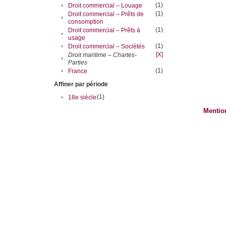
(1)
•
Droit commercial – Louage
(1)
Droit commercial – Prêts de
•
consomption
(1)
Droit commercial – Prêts à
•
usage
(1)
•
Droit commercial – Sociétés
[X]
Droit maritime – Chartes-
•
Parties
(1)
•
France
Affiner par période
(1)
•
18e siècle
Mentio