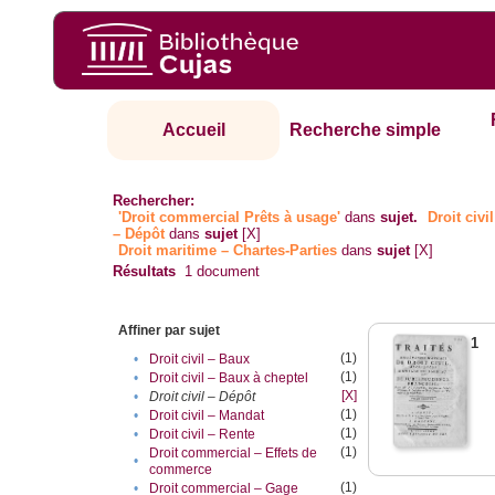
Accueil
Recherche simple
Rechercher:
'Droit commercial Prêts à usage'
dans
sujet.
Droit civil
– Dépôt
dans
sujet
[X]
Droit maritime – Chartes-Parties
dans
sujet
[X]
Résultats
1
document
Affiner par sujet
1
(1)
•
Droit civil – Baux
(1)
•
Droit civil – Baux à cheptel
[X]
•
Droit civil – Dépôt
(1)
•
Droit civil – Mandat
(1)
•
Droit civil – Rente
(1)
Droit commercial – Effets de
•
commerce
(1)
•
Droit commercial – Gage