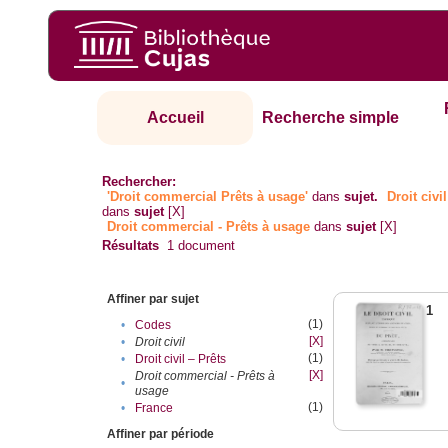
Accueil
Recherche simple
Rechercher:
'Droit commercial Prêts à usage'
dans
sujet.
Droit civil
dans
sujet
[X]
Droit commercial - Prêts à usage
dans
sujet
[X]
Résultats
1
document
Affiner par sujet
1
(1)
•
Codes
[X]
•
Droit civil
(1)
•
Droit civil – Prêts
[X]
Droit commercial - Prêts à
•
usage
(1)
•
France
Affiner par période