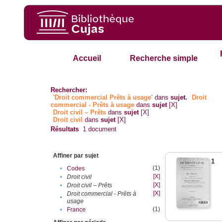
Accueil
Recherche simple
Rechercher:
'Droit commercial Prêts à usage'
dans
sujet.
Droit
commercial - Prêts à usage
dans
sujet
[X]
Droit civil – Prêts
dans
sujet
[X]
Droit civil
dans
sujet
[X]
Résultats
1
document
Affiner par sujet
1
(1)
•
Codes
[X]
•
Droit civil
[X]
•
Droit civil – Prêts
[X]
Droit commercial - Prêts à
•
usage
(1)
•
France