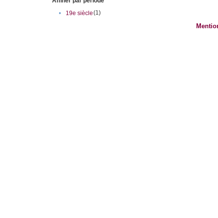
Affiner par période
(1)
•
19e siècle
Mentio