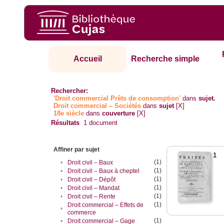
Accueil
Recherche simple
Rechercher:
'Droit commercial Prêts de consomption'
dans
sujet.
Droit commercial – Sociétés
dans
sujet
[X]
18e siècle
dans
couverture
[X]
Résultats
1
document
Affiner par sujet
1
(1)
•
Droit civil – Baux
(1)
•
Droit civil – Baux à cheptel
(1)
•
Droit civil – Dépôt
(1)
•
Droit civil – Mandat
(1)
•
Droit civil – Rente
(1)
Droit commercial – Effets de
•
commerce
(1)
•
Droit commercial – Gage