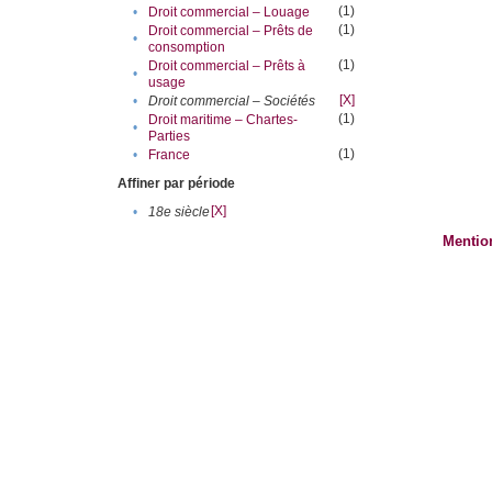
(1)
•
Droit commercial – Louage
(1)
Droit commercial – Prêts de
•
consomption
(1)
Droit commercial – Prêts à
•
usage
[X]
•
Droit commercial – Sociétés
(1)
Droit maritime – Chartes-
•
Parties
(1)
•
France
Affiner par période
[X]
•
18e siècle
Mentio