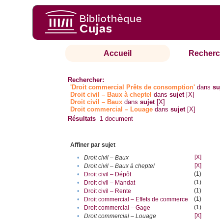
Accueil
Recherc
Rechercher:
'Droit commercial Prêts de consomption'
dans
su
Droit civil – Baux à cheptel
dans
sujet
[X]
Droit civil – Baux
dans
sujet
[X]
Droit commercial – Louage
dans
sujet
[X]
Résultats
1
document
Affiner par sujet
[X]
•
Droit civil – Baux
[X]
•
Droit civil – Baux à cheptel
(1)
•
Droit civil – Dépôt
(1)
•
Droit civil – Mandat
(1)
•
Droit civil – Rente
(1)
•
Droit commercial – Effets de commerce
(1)
•
Droit commercial – Gage
[X]
•
Droit commercial – Louage