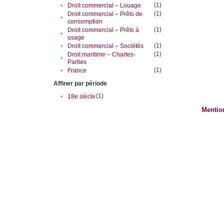
(1)
•
Droit commercial – Louage
(1)
Droit commercial – Prêts de
•
consomption
(1)
Droit commercial – Prêts à
•
usage
(1)
•
Droit commercial – Sociétés
(1)
Droit maritime – Chartes-
•
Parties
(1)
•
France
Affiner par période
(1)
•
18e siècle
Mentio