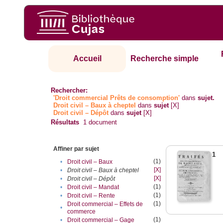
Accueil
Recherche simple
Rechercher:
'Droit commercial Prêts de consomption'
dans
sujet.
Droit civil – Baux à cheptel
dans
sujet
[X]
Droit civil – Dépôt
dans
sujet
[X]
Résultats
1
document
Affiner par sujet
1
(1)
•
Droit civil – Baux
[X]
•
Droit civil – Baux à cheptel
[X]
•
Droit civil – Dépôt
(1)
•
Droit civil – Mandat
(1)
•
Droit civil – Rente
(1)
Droit commercial – Effets de
•
commerce
(1)
•
Droit commercial – Gage