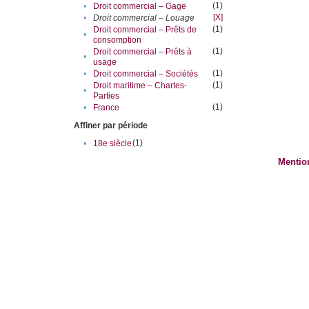
(1)
•
Droit commercial – Gage
[X]
•
Droit commercial – Louage
(1)
Droit commercial – Prêts de
•
consomption
(1)
Droit commercial – Prêts à
•
usage
(1)
•
Droit commercial – Sociétés
(1)
Droit maritime – Chartes-
•
Parties
(1)
•
France
Affiner par période
(1)
•
18e siècle
Mentio