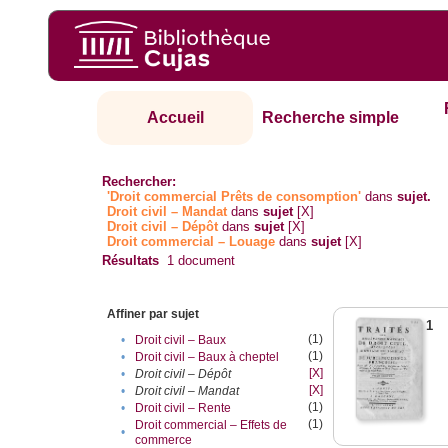
Accueil
Recherche simple
Rechercher:
'Droit commercial Prêts de consomption'
dans
sujet.
Droit civil – Mandat
dans
sujet
[X]
Droit civil – Dépôt
dans
sujet
[X]
Droit commercial – Louage
dans
sujet
[X]
Résultats
1
document
Affiner par sujet
1
(1)
•
Droit civil – Baux
(1)
•
Droit civil – Baux à cheptel
[X]
•
Droit civil – Dépôt
[X]
•
Droit civil – Mandat
(1)
•
Droit civil – Rente
(1)
Droit commercial – Effets de
•
commerce