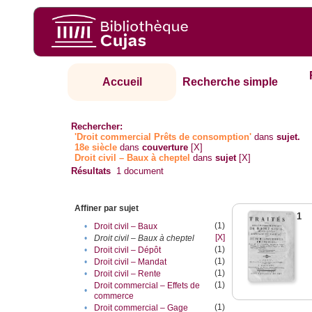
Accueil
Recherche simple
Rechercher:
'Droit commercial Prêts de consomption'
dans
sujet.
18e siècle
dans
couverture
[X]
Droit civil – Baux à cheptel
dans
sujet
[X]
Résultats
1
document
Affiner par sujet
1
(1)
•
Droit civil – Baux
[X]
•
Droit civil – Baux à cheptel
(1)
•
Droit civil – Dépôt
(1)
•
Droit civil – Mandat
(1)
•
Droit civil – Rente
(1)
Droit commercial – Effets de
•
commerce
(1)
•
Droit commercial – Gage