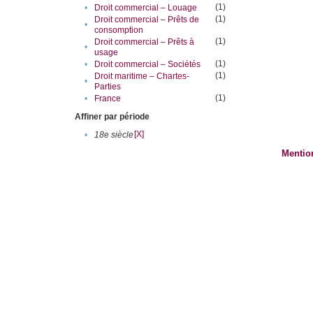
(1)
•
Droit commercial – Louage
(1)
Droit commercial – Prêts de
•
consomption
(1)
Droit commercial – Prêts à
•
usage
(1)
•
Droit commercial – Sociétés
(1)
Droit maritime – Chartes-
•
Parties
(1)
•
France
Affiner par période
[X]
•
18e siècle
Mentio