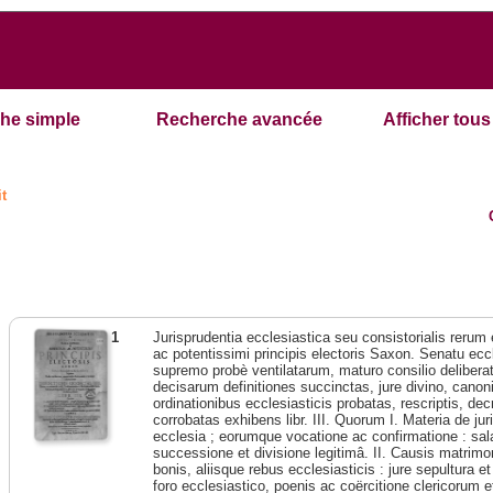
he simple
Recherche avancée
Afficher tous 
it
1
Jurisprudentia ecclesiastica seu consistorialis rerum
ac potentissimi principis electoris Saxon. Senatu eccl
supremo probè ventilatarum, maturo consilio deliberat
decisarum definitiones succinctas, jure divino, canonic
ordinationibus ecclesiasticis probatas, rescriptis, dec
corrobatas exhibens libr. III. Quorum I. Materia de jur
ecclesia ; eorumque vocatione ac confirmatione : sala
successione et divisione legitimâ. II. Causis matrimoni
bonis, aliisque rebus ecclesiasticis : jure sepultura e
foro ecclesiastico, poenis ac coërcitione clericorum et