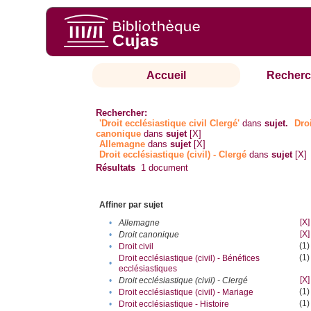
Accueil
Recherc
Rechercher:
'Droit ecclésiastique civil Clergé'
dans
sujet.
Dro
canonique
dans
sujet
[X]
Allemagne
dans
sujet
[X]
Droit ecclésiastique (civil) - Clergé
dans
sujet
[X]
Résultats
1
document
Affiner par sujet
[X]
•
Allemagne
[X]
•
Droit canonique
(1)
•
Droit civil
(1)
Droit ecclésiastique (civil) - Bénéfices
•
ecclésiastiques
[X]
•
Droit ecclésiastique (civil) - Clergé
(1)
•
Droit ecclésiastique (civil) - Mariage
(1)
•
Droit ecclésiastique - Histoire