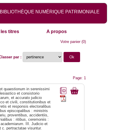
BIBLIOTHÈQUE NUMÉRIQUE PATRIMONIALE
les titres
A propos
Votre panier
(
0
)
Classer par :
Page: 1
 et quaestionum in serenissimi
esiastico et consistorio
arum, et accurato judicio
o et civili, constitutionibus et
retis et responsis electoralibus
ibus episcopalibus : ministris
riu, proventibus, accidentiis,
alibus : ritibus, ceremoniis :
t academiarum. III. Judicio et
 c. pertractatae visuntur.