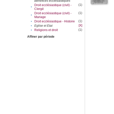
Bénéfices ecclésiastiques
(1)
Droit ecclésiastique (civil) -
•
Clergé
(1)
Droit ecclésiastique (civil) -
•
Mariage
(1)
•
Droit ecclésiastique - Histoire
[X]
•
Eglise et Etat
(1)
•
Religions et droit
Affiner par période