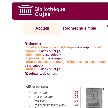
Accueil
Recherche simple
Rechercher:
'Droit ecclésiastique civil Clergé'
dans
sujet.
Droit
canonique
dans
sujet
[X]
Allemagne
dans
sujet
[X]
Eglise et Etat
dans
sujet
[X]
Droit ecclésiastique (civil) - Bénéfices ecclésiastiques
dans
sujet
[X]
Droit civil
dans
sujet
[X]
Résultats
1
document
Affiner par sujet
1
[X]
•
Allemagne
[X]
•
Droit canonique
[X]
•
Droit civil
[X]
Droit ecclésiastique (civil) -
•