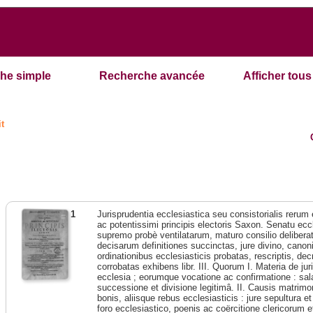
he simple
Recherche avancée
Afficher tous 
it
1
Jurisprudentia ecclesiastica seu consistorialis rerum
ac potentissimi principis electoris Saxon. Senatu eccl
supremo probè ventilatarum, maturo consilio deliberat
decisarum definitiones succinctas, jure divino, canonic
ordinationibus ecclesiasticis probatas, rescriptis, dec
corrobatas exhibens libr. III. Quorum I. Materia de jur
ecclesia ; eorumque vocatione ac confirmatione : sala
successione et divisione legitimâ. II. Causis matrimoni
bonis, aliisque rebus ecclesiasticis : jure sepultura e
foro ecclesiastico, poenis ac coërcitione clericorum et