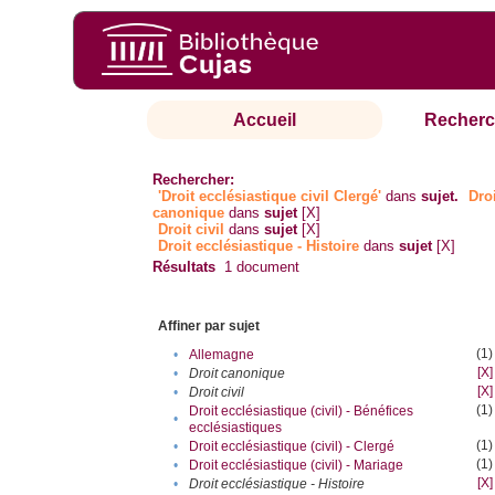
Accueil
Recherc
Rechercher:
'Droit ecclésiastique civil Clergé'
dans
sujet.
Dro
canonique
dans
sujet
[X]
Droit civil
dans
sujet
[X]
Droit ecclésiastique - Histoire
dans
sujet
[X]
Résultats
1
document
Affiner par sujet
(1)
•
Allemagne
[X]
•
Droit canonique
[X]
•
Droit civil
(1)
Droit ecclésiastique (civil) - Bénéfices
•
ecclésiastiques
(1)
•
Droit ecclésiastique (civil) - Clergé
(1)
•
Droit ecclésiastique (civil) - Mariage
[X]
•
Droit ecclésiastique - Histoire