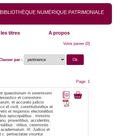
BIBLIOTHÈQUE NUMÉRIQUE PATRIMONIALE
les titres
A propos
Votre panier
(
0
)
Classer par :
Page: 1
 et quaestionum in serenissimi
esiastico et consistorio
arum, et accurato judicio
o et civili, constitutionibus et
retis et responsis electoralibus
ibus episcopalibus : ministris
riu, proventibus, accidentiis,
alibus : ritibus, ceremoniis :
t academiarum. III. Judicio et
 c. pertractatae visuntur.