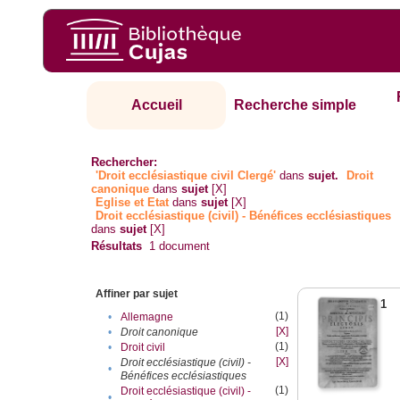
Accueil
Recherche simple
Rechercher:
'Droit ecclésiastique civil Clergé'
dans
sujet.
Droit
canonique
dans
sujet
[X]
Eglise et Etat
dans
sujet
[X]
Droit ecclésiastique (civil) - Bénéfices ecclésiastiques
dans
sujet
[X]
Résultats
1
document
Affiner par sujet
1
(1)
•
Allemagne
[X]
•
Droit canonique
(1)
•
Droit civil
[X]
Droit ecclésiastique (civil) -
•
Bénéfices ecclésiastiques
(1)
Droit ecclésiastique (civil) -
•