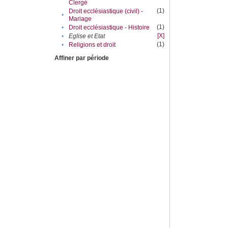
Clergé
(1)
Droit ecclésiastique (civil) -
•
Mariage
(1)
•
Droit ecclésiastique - Histoire
[X]
•
Eglise et Etat
(1)
•
Religions et droit
Affiner par période