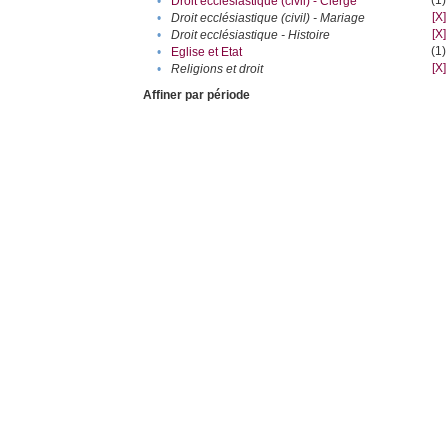
(1)
•
Droit ecclésiastique (civil) - Clergé
[X]
•
Droit ecclésiastique (civil) - Mariage
[X]
•
Droit ecclésiastique - Histoire
(1)
•
Eglise et Etat
[X]
•
Religions et droit
Affiner par période