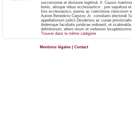
successione et divisione legitimâ. II. Causis matrimoni
bonis, aliisque rebus ecclesiasticis : jure sepultura e
foro ecclesiastico, poenis ac coërcitione clericorum et
Autore Benedicto Carpzov Jc. consiliario electorali 
appellationum judicii Desdensis ac curiae provincialis
ibidemque facultatis juridicae ordinariô, et scabinatû
definitionum, altero rerum et verborum locupletissimo
Trouver dans la même catégorie
Mentions légales
|
Contact