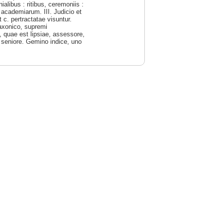
alibus : ritibus, ceremoniis :
t academiarum. III. Judicio et
 c. pertractatae visuntur.
Saxonico, supremi
, quae est lipsiae, assessore,
s seniore. Gemino indice, uno