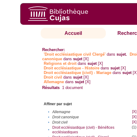
Accueil
Recherc
Rechercher:
'Droit ecclésiastique civil Clergé'
dans
sujet.
Dro
canonique
dans
sujet
[X]
Religions et droit
dans
sujet
[X]
Droit ecclésiastique - Histoire
dans
sujet
[X]
Droit ecclésiastique (civil) - Mariage
dans
sujet
[X
Droit civil
dans
sujet
[X]
Allemagne
dans
sujet
[X]
Résultats
1
document
Affiner par sujet
[X]
•
Allemagne
[X]
•
Droit canonique
[X]
•
Droit civil
(1)
Droit ecclésiastique (civil) - Bénéfices
•
ecclésiastiques