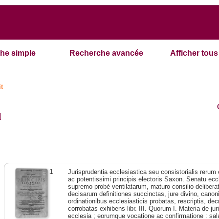
he simple
Recherche avancée
Afficher tous 
it
]
1
Jurisprudentia ecclesiastica seu consistorialis rerum
ac potentissimi principis electoris Saxon. Senatu eccl
supremo probè ventilatarum, maturo consilio deliberat
decisarum definitiones succinctas, jure divino, canonic
ordinationibus ecclesiasticis probatas, rescriptis, dec
corrobatas exhibens libr. III. Quorum I. Materia de jur
ecclesia ; eorumque vocatione ac confirmatione : sala