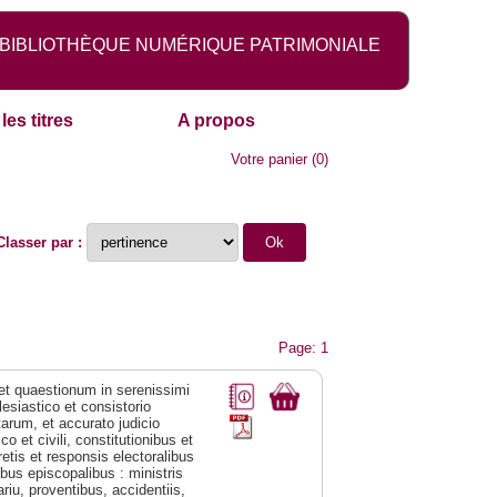
BIBLIOTHÈQUE NUMÉRIQUE PATRIMONIALE
les titres
A propos
Votre panier
(
0
)
Classer par :
Page: 1
 et quaestionum in serenissimi
esiastico et consistorio
arum, et accurato judicio
o et civili, constitutionibus et
retis et responsis electoralibus
ibus episcopalibus : ministris
riu, proventibus, accidentiis,