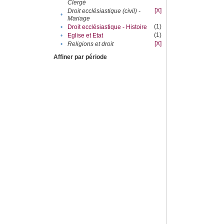
Clergé
[X]
Droit ecclésiastique (civil) -
•
Mariage
(1)
•
Droit ecclésiastique - Histoire
(1)
•
Eglise et Etat
[X]
•
Religions et droit
Affiner par période