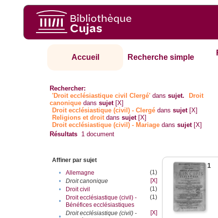
Accueil
Recherche simple
Rechercher:
'Droit ecclésiastique civil Clergé'
dans
sujet.
Droit
canonique
dans
sujet
[X]
Droit ecclésiastique (civil) - Clergé
dans
sujet
[X]
Religions et droit
dans
sujet
[X]
Droit ecclésiastique (civil) - Mariage
dans
sujet
[X]
Résultats
1
document
Affiner par sujet
1
(1)
•
Allemagne
[X]
•
Droit canonique
(1)
•
Droit civil
(1)
Droit ecclésiastique (civil) -
•
Bénéfices ecclésiastiques
[X]
Droit ecclésiastique (civil) -
•