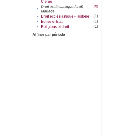
Clergé
[X]
Droit ecclésiastique (civil) -
•
Mariage
(1)
•
Droit ecclésiastique - Histoire
(1)
•
Eglise et Etat
(1)
•
Religions et droit
Affiner par période