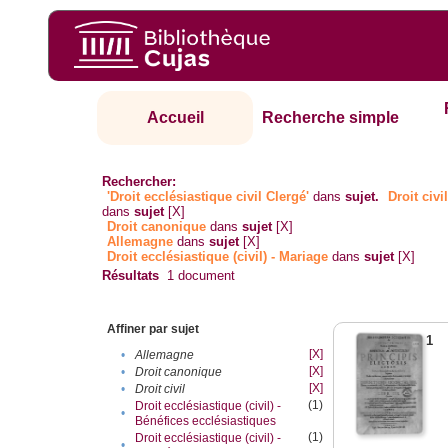
Accueil
Recherche simple
Rechercher:
'Droit ecclésiastique civil Clergé'
dans
sujet.
Droit civi
dans
sujet
[X]
Droit canonique
dans
sujet
[X]
Allemagne
dans
sujet
[X]
Droit ecclésiastique (civil) - Mariage
dans
sujet
[X]
Résultats
1
document
Affiner par sujet
1
[X]
•
Allemagne
[X]
•
Droit canonique
[X]
•
Droit civil
(1)
Droit ecclésiastique (civil) -
•
Bénéfices ecclésiastiques
(1)
Droit ecclésiastique (civil) -
•