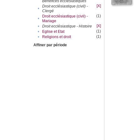
Bénéfices ecclésiastiques
[X]
Droit ecclésiastique (civil) -
•
Clergé
(1)
Droit ecclésiastique (civil) -
•
Mariage
[X]
•
Droit ecclésiastique - Histoire
(1)
•
Eglise et Etat
(1)
•
Religions et droit
Affiner par période