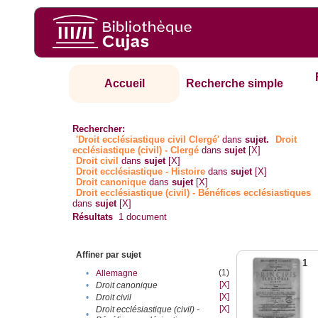
Accueil
Recherche simple
Rechercher:
'Droit ecclésiastique civil Clergé'
dans
sujet.
Droit
ecclésiastique (civil) - Clergé
dans
sujet
[X]
Droit civil
dans
sujet
[X]
Droit ecclésiastique - Histoire
dans
sujet
[X]
Droit canonique
dans
sujet
[X]
Droit ecclésiastique (civil) - Bénéfices ecclésiastiques
dans
sujet
[X]
Résultats
1
document
Affiner par sujet
1
(1)
•
Allemagne
[X]
•
Droit canonique
[X]
•
Droit civil
[X]
Droit ecclésiastique (civil) -
•