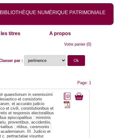
BIBLIOTHÈQUE NUMÉRIQUE PATRIMONIALE
les titres
A propos
Votre panier
(
0
)
Classer par :
Page: 1
 et quaestionum in serenissimi
esiastico et consistorio
arum, et accurato judicio
o et civili, constitutionibus et
retis et responsis electoralibus
ibus episcopalibus : ministris
riu, proventibus, accidentiis,
alibus : ritibus, ceremoniis :
t academiarum. III. Judicio et
 c. pertractatae visuntur.