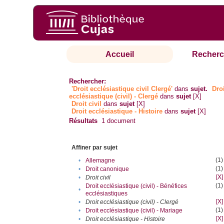
Accueil
Recherc
Rechercher:
'Droit ecclésiastique civil Clergé'
dans
sujet.
Dro
ecclésiastique (civil) - Clergé
dans
sujet
[X]
Droit civil
dans
sujet
[X]
Droit ecclésiastique - Histoire
dans
sujet
[X]
Résultats
1
document
Affiner par sujet
(1)
•
Allemagne
(1)
•
Droit canonique
[X]
•
Droit civil
(1)
Droit ecclésiastique (civil) - Bénéfices
•
ecclésiastiques
[X]
•
Droit ecclésiastique (civil) - Clergé
(1)
•
Droit ecclésiastique (civil) - Mariage
[X]
•
Droit ecclésiastique - Histoire