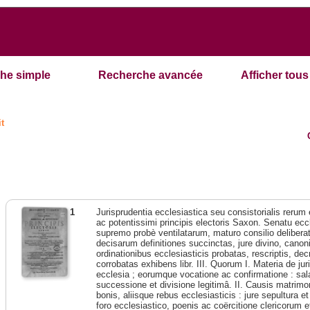
he simple
Recherche avancée
Afficher tous 
it
1
Jurisprudentia ecclesiastica seu consistorialis rerum
ac potentissimi principis electoris Saxon. Senatu eccl
supremo probè ventilatarum, maturo consilio deliberat
decisarum definitiones succinctas, jure divino, canonic
ordinationibus ecclesiasticis probatas, rescriptis, dec
corrobatas exhibens libr. III. Quorum I. Materia de jur
ecclesia ; eorumque vocatione ac confirmatione : sala
successione et divisione legitimâ. II. Causis matrimoni
bonis, aliisque rebus ecclesiasticis : jure sepultura e
foro ecclesiastico, poenis ac coërcitione clericorum et