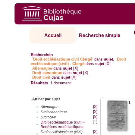
Accueil
Recherche simple
Rechercher:
'Droit ecclésiastique civil Clergé'
dans
sujet.
Droit
ecclésiastique (civil) - Clergé
dans
sujet
[X]
Allemagne
dans
sujet
[X]
Droit canonique
dans
sujet
[X]
Droit civil
dans
sujet
[X]
Résultats
1
document
Affiner par sujet
1
[X]
•
Allemagne
[X]
•
Droit canonique
[X]
•
Droit civil
(1)
Droit ecclésiastique (civil) -
•
Bénéfices ecclésiastiques
[X]
Droit ecclésiastique (civil) -
•