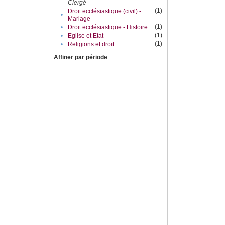
Clergé
(1)
Droit ecclésiastique (civil) -
•
Mariage
(1)
•
Droit ecclésiastique - Histoire
(1)
•
Eglise et Etat
(1)
•
Religions et droit
Affiner par période