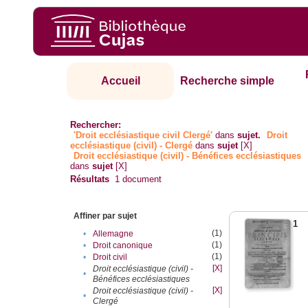
Accueil
Recherche simple
Rechercher:
'Droit ecclésiastique civil Clergé'
dans
sujet.
Droit
ecclésiastique (civil) - Clergé
dans
sujet
[X]
Droit ecclésiastique (civil) - Bénéfices ecclésiastiques
dans
sujet
[X]
Résultats
1
document
Affiner par sujet
1
(1)
•
Allemagne
(1)
•
Droit canonique
(1)
•
Droit civil
[X]
Droit ecclésiastique (civil) -
•
Bénéfices ecclésiastiques
[X]
Droit ecclésiastique (civil) -
•
Clergé