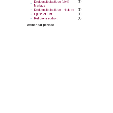
(1)
Droit ecclésiastique (civil) -
•
Mariage
(1)
•
Droit ecclésiastique - Histoire
(1)
•
Eglise et Etat
(1)
•
Religions et droit
Affiner par période