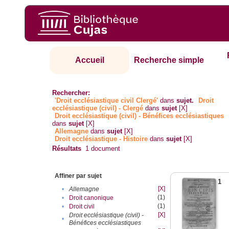
Accueil
Recherche simple
Rechercher:
'Droit ecclésiastique civil Clergé'
dans
sujet.
Droit
ecclésiastique (civil) - Clergé
dans
sujet
[X]
Droit ecclésiastique (civil) - Bénéfices ecclésiastiques
dans
sujet
[X]
Allemagne
dans
sujet
[X]
Droit ecclésiastique - Histoire
dans
sujet
[X]
Résultats
1
document
Affiner par sujet
1
[X]
•
Allemagne
(1)
•
Droit canonique
(1)
•
Droit civil
[X]
Droit ecclésiastique (civil) -
•
Bénéfices ecclésiastiques