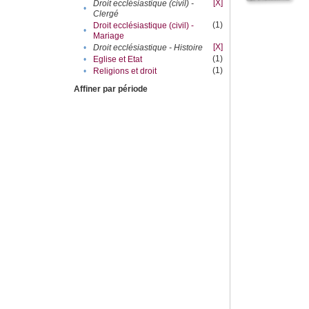
[X]
Droit ecclésiastique (civil) -
•
Clergé
(1)
Droit ecclésiastique (civil) -
•
Mariage
[X]
•
Droit ecclésiastique - Histoire
(1)
•
Eglise et Etat
(1)
•
Religions et droit
Affiner par période