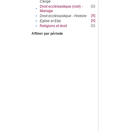
Clergé
(1)
Droit ecclésiastique (civil) -
•
Mariage
[X]
•
Droit ecclésiastique - Histoire
[X]
•
Eglise et Etat
(1)
•
Religions et droit
Affiner par période