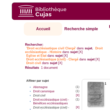
Accueil
Recherche simple
Rechercher:
'Droit ecclésiastique civil Clergé'
dans
sujet.
Droit
ecclésiastique - Histoire
dans
sujet
[X]
Eglise et Etat
dans
sujet
[X]
Droit ecclésiastique (civil) - Clergé
dans
sujet
[X]
Droit civil
dans
sujet
[X]
Résultats
1
document
Affiner par sujet
1
(1)
•
Allemagne
(1)
•
Droit canonique
[X]
•
Droit civil
(1)
Droit ecclésiastique (civil) -
•
Bénéfices ecclésiastiques
[X]
Droit ecclésiastique (civil) -
•