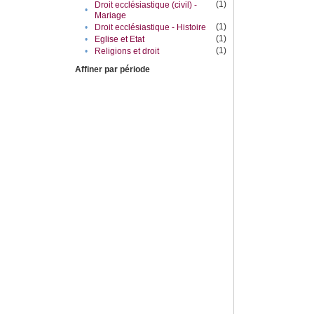
(1)
Droit ecclésiastique (civil) -
•
Mariage
(1)
•
Droit ecclésiastique - Histoire
(1)
•
Eglise et Etat
(1)
•
Religions et droit
Affiner par période