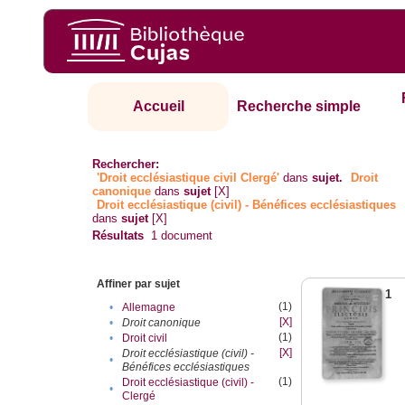
Accueil
Recherche simple
Rechercher:
'Droit ecclésiastique civil Clergé'
dans
sujet.
Droit
canonique
dans
sujet
[X]
Droit ecclésiastique (civil) - Bénéfices ecclésiastiques
dans
sujet
[X]
Résultats
1
document
Affiner par sujet
1
(1)
•
Allemagne
[X]
•
Droit canonique
(1)
•
Droit civil
[X]
Droit ecclésiastique (civil) -
•
Bénéfices ecclésiastiques
(1)
Droit ecclésiastique (civil) -
•
Clergé