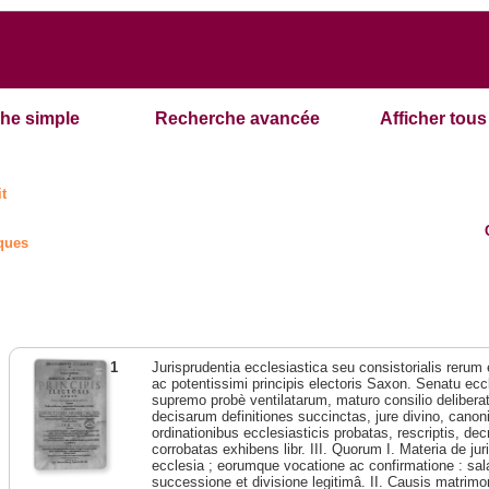
he simple
Recherche avancée
Afficher tous 
it
iques
1
Jurisprudentia ecclesiastica seu consistorialis rerum
ac potentissimi principis electoris Saxon. Senatu eccl
supremo probè ventilatarum, maturo consilio deliberat
decisarum definitiones succinctas, jure divino, canonic
ordinationibus ecclesiasticis probatas, rescriptis, dec
corrobatas exhibens libr. III. Quorum I. Materia de jur
ecclesia ; eorumque vocatione ac confirmatione : sala
successione et divisione legitimâ. II. Causis matrimoni