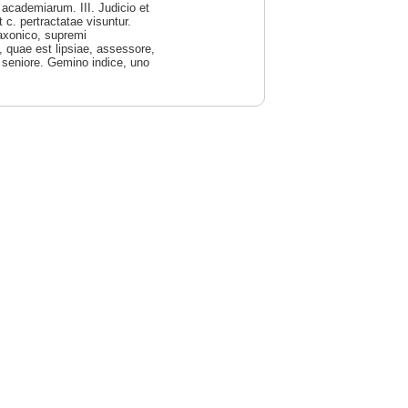
t academiarum. III. Judicio et
 c. pertractatae visuntur.
Saxonico, supremi
, quae est lipsiae, assessore,
s seniore. Gemino indice, uno