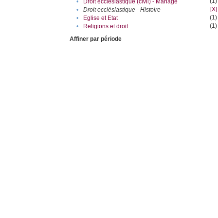
(1)
•
Droit ecclésiastique (civil) - Mariage
[X]
•
Droit ecclésiastique - Histoire
(1)
•
Eglise et Etat
(1)
•
Religions et droit
Affiner par période