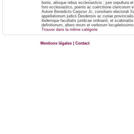
bonis, aliisque rebus ecclesiasticis : jure sepultura e
foro ecclesiastico, poenis ac coërcitione clericorum et
Autore Benedicto Carpzov Jc. consiliario electorali 
appellationum judicii Desdensis ac curiae provincialis
ibidemque facultatis juridicae ordinariô, et scabinatû
definitionum, altero rerum et verborum locupletissimo
Trouver dans la même catégorie
Mentions légales
|
Contact