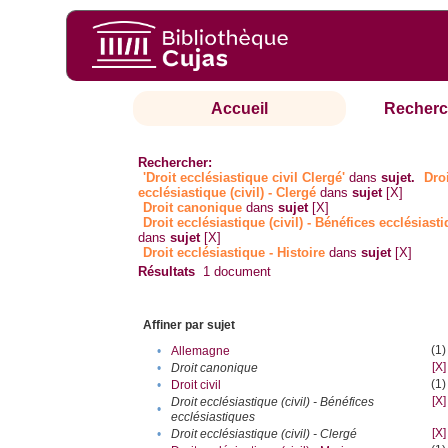
Accueil
Recherc
Rechercher:
'Droit ecclésiastique civil Clergé'
dans
sujet.
Dro
ecclésiastique (civil) - Clergé
dans
sujet
[X]
Droit canonique
dans
sujet
[X]
Droit ecclésiastique (civil) - Bénéfices ecclésiast
dans
sujet
[X]
Droit ecclésiastique - Histoire
dans
sujet
[X]
Résultats
1
document
Affiner par sujet
(1)
•
Allemagne
[X]
•
Droit canonique
(1)
•
Droit civil
[X]
Droit ecclésiastique (civil) - Bénéfices
•
ecclésiastiques
[X]
•
Droit ecclésiastique (civil) - Clergé