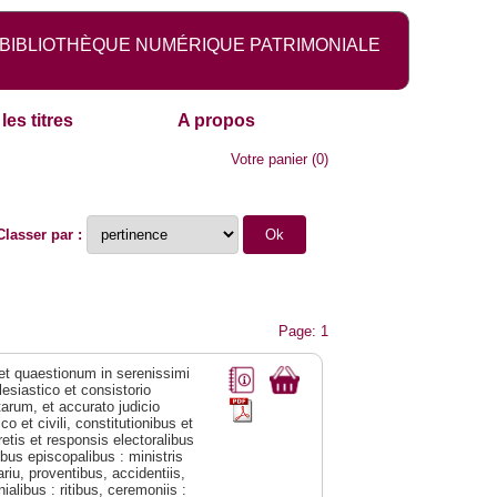
BIBLIOTHÈQUE NUMÉRIQUE PATRIMONIALE
les titres
A propos
Votre panier
(
0
)
Classer par :
Page: 1
 et quaestionum in serenissimi
esiastico et consistorio
arum, et accurato judicio
o et civili, constitutionibus et
retis et responsis electoralibus
ibus episcopalibus : ministris
riu, proventibus, accidentiis,
alibus : ritibus, ceremoniis :