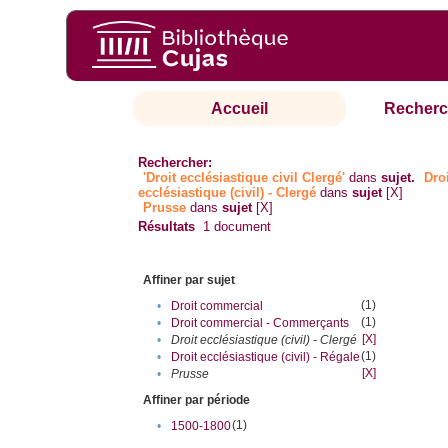
Accueil
Recherc
Rechercher:
'Droit ecclésiastique civil Clergé'
dans
sujet.
Dro
ecclésiastique (civil) - Clergé
dans
sujet
[X]
Prusse
dans
sujet
[X]
Résultats
1
document
Affiner par sujet
(1)
•
Droit commercial
(1)
•
Droit commercial - Commerçants
[X]
•
Droit ecclésiastique (civil) - Clergé
(1)
•
Droit ecclésiastique (civil) - Régale
[X]
•
Prusse
Affiner par période
(1)
•
1500-1800