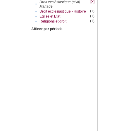
[X]
Droit ecclésiastique (civil) -
•
Mariage
(1)
•
Droit ecclésiastique - Histoire
(1)
•
Eglise et Etat
(1)
•
Religions et droit
Affiner par période