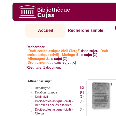
Accueil
Recherche simple
Rechercher:
'Droit ecclésiastique civil Clergé'
dans
sujet.
Droit
ecclésiastique (civil) - Mariage
dans
sujet
[X]
Allemagne
dans
sujet
[X]
Droit canonique
dans
sujet
[X]
Résultats
1
document
Affiner par sujet
1
[X]
•
Allemagne
[X]
•
Droit canonique
(1)
•
Droit civil
(1)
Droit ecclésiastique (civil) -
•
Bénéfices ecclésiastiques
(1)
Droit ecclésiastique (civil) -
•
Clergé