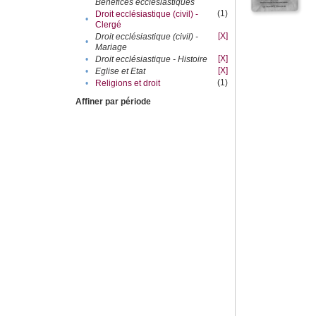
Bénéfices ecclésiastiques
(1)
Droit ecclésiastique (civil) -
•
Clergé
[X]
Droit ecclésiastique (civil) -
•
Mariage
[X]
•
Droit ecclésiastique - Histoire
[X]
•
Eglise et Etat
(1)
•
Religions et droit
Affiner par période