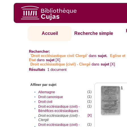
Accueil
Recherche simple
Rechercher:
'Droit ecclésiastique civil Clergé'
dans
sujet.
Eglise et
Etat
dans
sujet
[X]
Droit ecclésiastique (civil) - Clergé
dans
sujet
[X]
Résultats
1
document
Affiner par sujet
1
(1)
•
Allemagne
(1)
•
Droit canonique
(1)
•
Droit civil
(1)
Droit ecclésiastique (civil) -
•
Bénéfices ecclésiastiques
[X]
Droit ecclésiastique (civil) -
•
Clergé
(1)
Droit ecclésiastique (civil) -
•