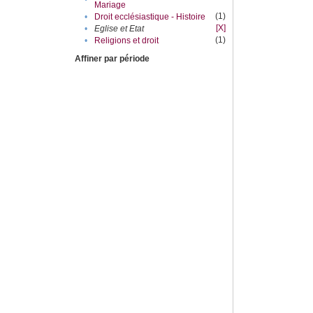
Mariage
(1)
•
Droit ecclésiastique - Histoire
[X]
•
Eglise et Etat
(1)
•
Religions et droit
Affiner par période