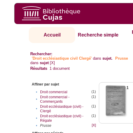
Accueil
Recherche simple
Rechercher:
'Droit ecclésiastique civil Clergé'
dans
sujet.
Prusse
dans
sujet
[X]
Résultats
1
document
Affiner par sujet
1
(1)
•
Droit commercial
(1)
Droit commercial -
•
Commerçants
(1)
Droit ecclésiastique (civil) -
•
Clergé
(1)
Droit ecclésiastique (civil) -
•
Régale
[X]
•
Prusse