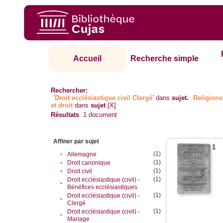
Accueil
Recherche simple
Rechercher:
'Droit ecclésiastique civil Clergé'
dans
sujet.
Religions
et droit
dans
sujet
[X]
Résultats
1
document
Affiner par sujet
1
(1)
•
Allemagne
(1)
•
Droit canonique
(1)
•
Droit civil
(1)
Droit ecclésiastique (civil) -
•
Bénéfices ecclésiastiques
(1)
Droit ecclésiastique (civil) -
•
Clergé
(1)
Droit ecclésiastique (civil) -
•
Mariage