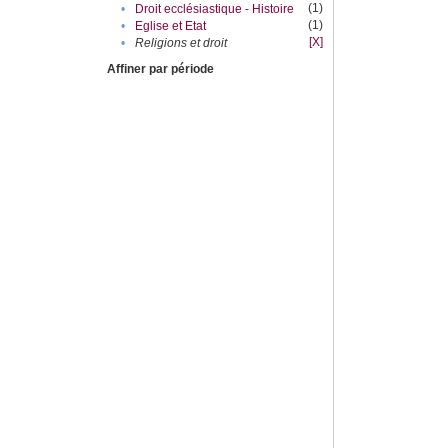
(1)
•
Droit ecclésiastique - Histoire
(1)
•
Eglise et Etat
[X]
•
Religions et droit
Affiner par période